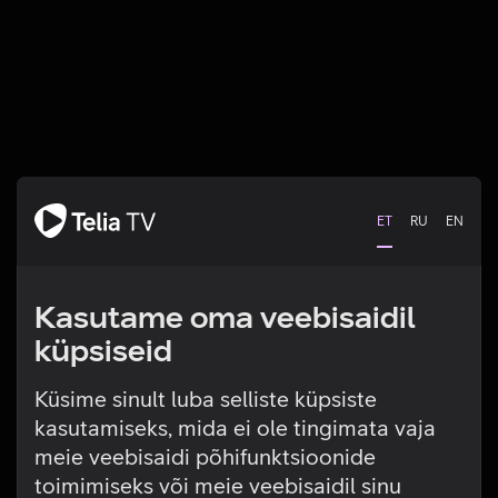
ET
RU
EN
Kasutame oma veebisaidil
küpsiseid
Küsime sinult luba selliste küpsiste
kasutamiseks, mida ei ole tingimata vaja
Tehniline viga
meie veebisaidi põhifunktsioonide
toimimiseks või meie veebisaidil sinu