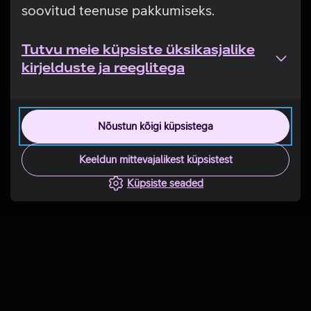
soovitud teenuse pakkumiseks.
Tutvu meie küpsiste üksikasjalike
kirjelduste ja reeglitega
Nõustun kõigi küpsistega
Keeldun mittevajalikest küpsistest
Küpsiste seaded