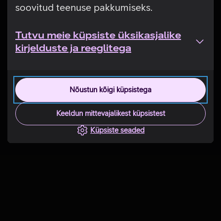
soovitud teenuse pakkumiseks.
Tutvu meie küpsiste üksikasjalike
kirjelduste ja reeglitega
Nõustun kõigi küpsistega
Keeldun mittevajalikest küpsistest
Küpsiste seaded