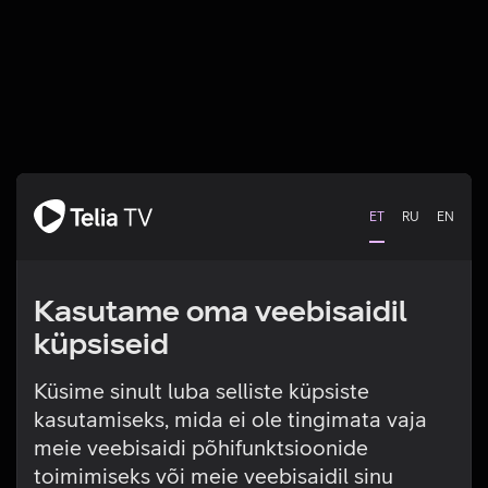
ET
RU
EN
Kasutame oma veebisaidil
küpsiseid
Küsime sinult luba selliste küpsiste
kasutamiseks, mida ei ole tingimata vaja
Tehniline viga
meie veebisaidi põhifunktsioonide
toimimiseks või meie veebisaidil sinu