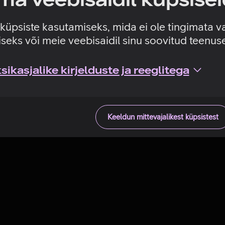
Tehniline viga
e küpsiste kasutamiseks, mida ei ole tingimata v
seks või meie veebisaidil sinu soovitud teenu
ikasjalike kirjelduste ja reeglitega
Keeldun mittevajalikest küpsistest