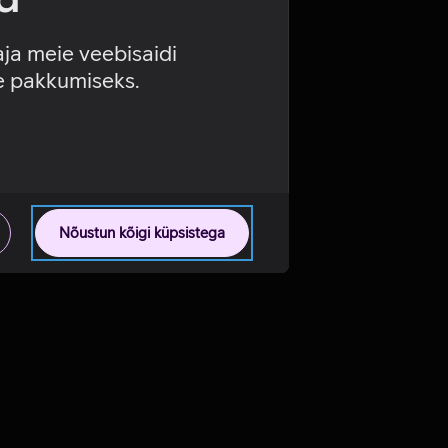
aja meie veebisaidi
se pakkumiseks.
Nõustun kõigi küpsistega