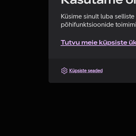
Küsime sinult luba sellist
põhifunktsioonide toimimi
Tutvu meie küpsiste üks
Küpsiste seaded