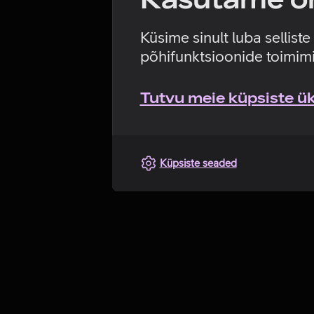
Küsime sinult luba sellist
põhifunktsioonide toimimi
Tutvu meie küpsiste üks
Küpsiste seaded