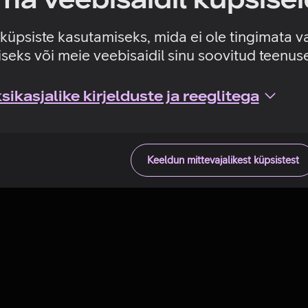
Tehniline viga
e küpsiste kasutamiseks, mida ei ole tingimata v
seks või meie veebisaidil sinu soovitud teenu
ikasjalike kirjelduste ja reeglitega
Keeldun mittevajalikest küpsistest