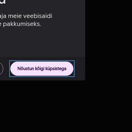
aja meie veebisaidi
se pakkumiseks.
Nõustun kõigi küpsistega