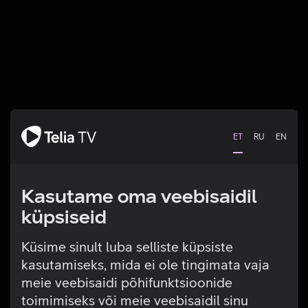
ET
RU
EN
Kasutame oma veebisaidil
küpsiseid
Küsime sinult luba selliste küpsiste
kasutamiseks, mida ei ole tingimata vaja
Tehniline viga
meie veebisaidi põhifunktsioonide
toimimiseks või meie veebisaidil sinu