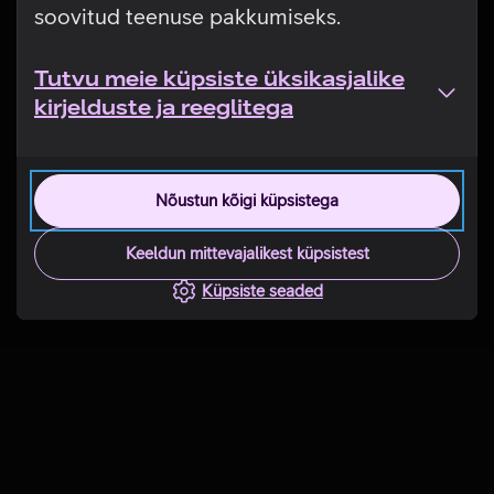
soovitud teenuse pakkumiseks.
Tutvu meie küpsiste üksikasjalike
kirjelduste ja reeglitega
Nõustun kõigi küpsistega
Keeldun mittevajalikest küpsistest
Küpsiste seaded