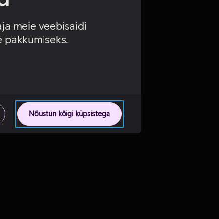
aja meie veebisaidi
se pakkumiseks.
Nõustun kõigi küpsistega