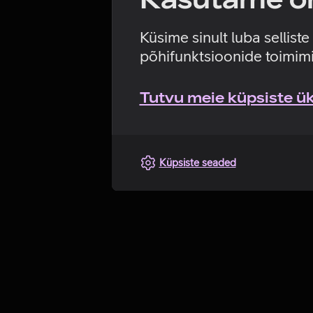
Küsime sinult luba sellist
põhifunktsioonide toimimi
Tutvu meie küpsiste üks
Küpsiste seaded