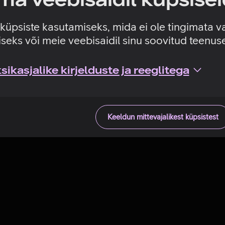
Tehniline viga
e küpsiste kasutamiseks, mida ei ole tingimata v
seks või meie veebisaidil sinu soovitud teenu
ikasjalike kirjelduste ja reeglitega
Keeldun mittevajalikest küpsistest