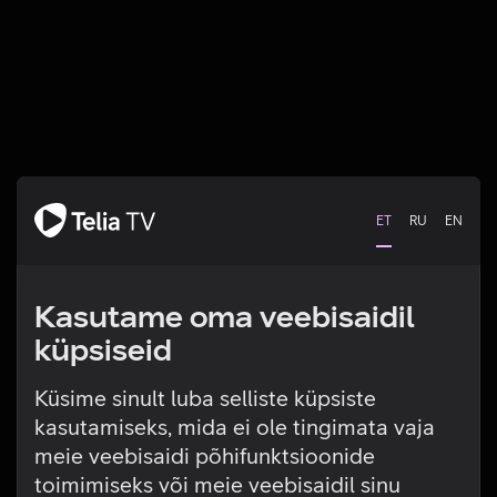
ET
RU
EN
Kasutame oma veebisaidil
küpsiseid
Küsime sinult luba selliste küpsiste
kasutamiseks, mida ei ole tingimata vaja
Tehniline viga
meie veebisaidi põhifunktsioonide
toimimiseks või meie veebisaidil sinu