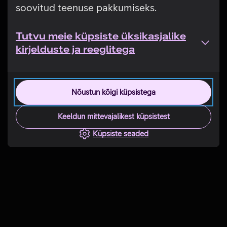
soovitud teenuse pakkumiseks.
Tutvu meie küpsiste üksikasjalike
kirjelduste ja reeglitega
Nõustun kõigi küpsistega
Keeldun mittevajalikest küpsistest
Küpsiste seaded