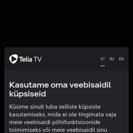
ET
RU
EN
Kasutame oma veebisaidil
küpsiseid
Küsime sinult luba selliste küpsiste
kasutamiseks, mida ei ole tingimata vaja
Tehniline viga
meie veebisaidi põhifunktsioonide
toimimiseks või meie veebisaidil sinu