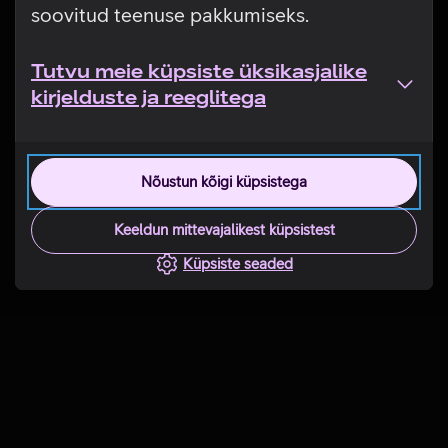
soovitud teenuse pakkumiseks.
Tutvu meie küpsiste üksikasjalike
kirjelduste ja reeglitega
Nõustun kõigi küpsistega
Keeldun mittevajalikest küpsistest
Küpsiste seaded