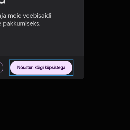
aja meie veebisaidi
se pakkumiseks.
Nõustun kõigi küpsistega