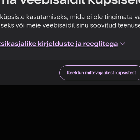
Tehniline viga
e küpsiste kasutamiseks, mida ei ole tingimata v
seks või meie veebisaidil sinu soovitud teenu
ikasjalike kirjelduste ja reeglitega
Keeldun mittevajalikest küpsistest