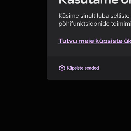
Küsime sinult luba sellist
põhifunktsioonide toimimi
Tutvu meie küpsiste üks
Küpsiste seaded