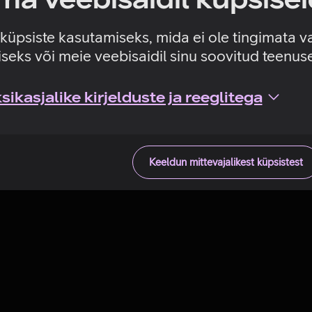
Tehniline viga
e küpsiste kasutamiseks, mida ei ole tingimata v
seks või meie veebisaidil sinu soovitud teenu
ikasjalike kirjelduste ja reeglitega
Keeldun mittevajalikest küpsistest