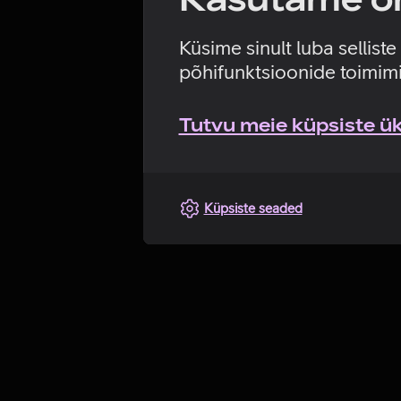
Küsime sinult luba sellist
põhifunktsioonide toimimi
Tutvu meie küpsiste üks
Küpsiste seaded