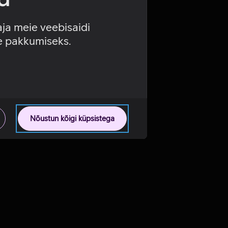
aja meie veebisaidi
se pakkumiseks.
Nõustun kõigi küpsistega