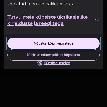
soovitud teenuse pakkumiseks.
Tutvu meie küpsiste üksikasjalike
kirjelduste ja reeglitega
Nõustun kõigi küpsistega
Keeldun mittevajalikest küpsistest
Küpsiste seaded