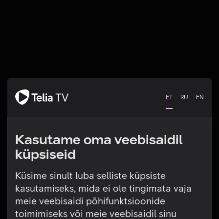
ET
RU
EN
Kasutame oma veebisaidil
küpsiseid
Küsime sinult luba selliste küpsiste
kasutamiseks, mida ei ole tingimata vaja
Tehniline viga
meie veebisaidi põhifunktsioonide
toimimiseks või meie veebisaidil sinu