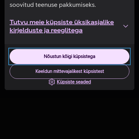
soovitud teenuse pakkumiseks.
Tutvu meie küpsiste üksikasjalike
kirjelduste ja reeglitega
Nõustun kõigi küpsistega
Keeldun mittevajalikest küpsistest
Küpsiste seaded