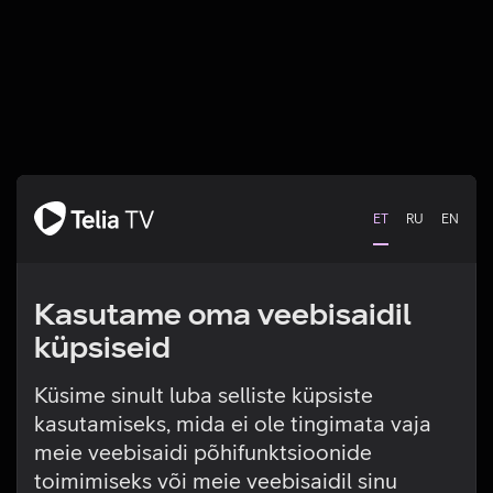
ET
RU
EN
Kasutame oma veebisaidil
küpsiseid
Küsime sinult luba selliste küpsiste
kasutamiseks, mida ei ole tingimata vaja
Tehniline viga
meie veebisaidi põhifunktsioonide
toimimiseks või meie veebisaidil sinu