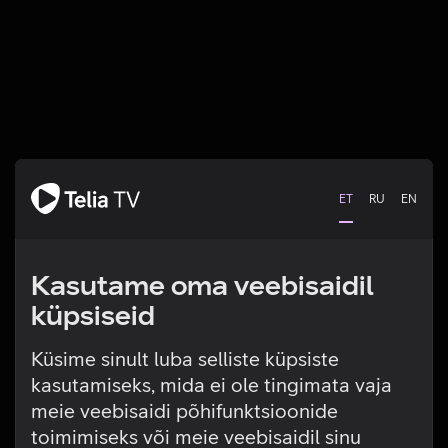
ET
RU
EN
Kasutame oma veebisaidil
küpsiseid
Küsime sinult luba selliste küpsiste
kasutamiseks, mida ei ole tingimata vaja
Tehniline viga
meie veebisaidi põhifunktsioonide
toimimiseks või meie veebisaidil sinu