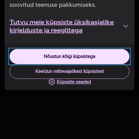
soovitud teenuse pakkumiseks.
Tutvu meie küpsiste üksikasjalike
kirjelduste ja reeglitega
Nõustun kõigi küpsistega
Keeldun mittevajalikest küpsistest
Küpsiste seaded