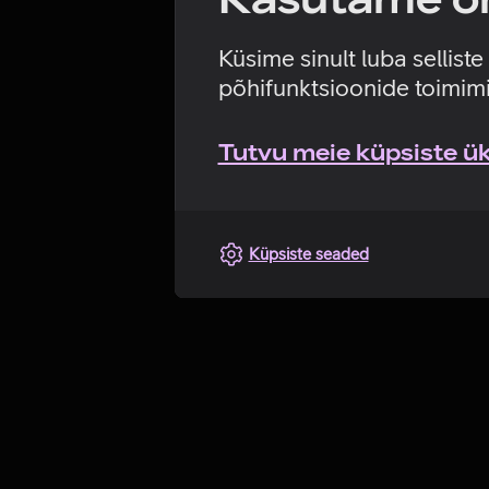
Küsime sinult luba sellist
põhifunktsioonide toimimi
Tutvu meie küpsiste üks
Küpsiste seaded