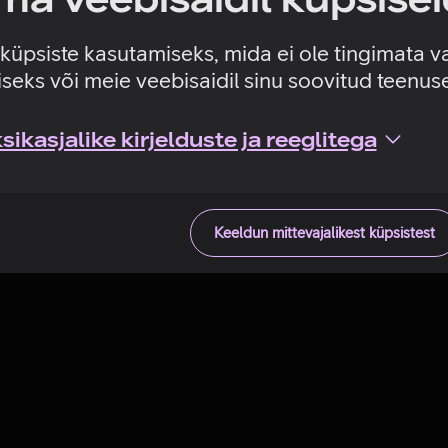
Tehniline viga
e küpsiste kasutamiseks, mida ei ole tingimata v
seks või meie veebisaidil sinu soovitud teenu
ikasjalike kirjelduste ja reeglitega
Keeldun mittevajalikest küpsistest