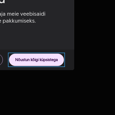
aja meie veebisaidi
se pakkumiseks.
Nõustun kõigi küpsistega