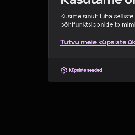
Küsime sinult luba sellist
põhifunktsioonide toimimi
Tutvu meie küpsiste üks
Küpsiste seaded