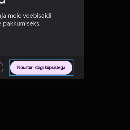
aja meie veebisaidi
se pakkumiseks.
Nõustun kõigi küpsistega