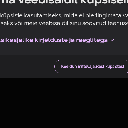
Tehniline viga
e küpsiste kasutamiseks, mida ei ole tingimata v
seks või meie veebisaidil sinu soovitud teenu
ikasjalike kirjelduste ja reeglitega
Keeldun mittevajalikest küpsistest