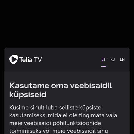
ET
RU
EN
Kasutame oma veebisaidil
küpsiseid
Küsime sinult luba selliste küpsiste
kasutamiseks, mida ei ole tingimata vaja
Tehniline viga
meie veebisaidi põhifunktsioonide
toimimiseks või meie veebisaidil sinu