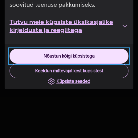
soovitud teenuse pakkumiseks.
Tutvu meie küpsiste üksikasjalike
kirjelduste ja reeglitega
Nõustun kõigi küpsistega
Keeldun mittevajalikest küpsistest
Küpsiste seaded