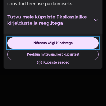
soovitud teenuse pakkumiseks.
Tutvu meie küpsiste üksikasjalike
kirjelduste ja reeglitega
Nõustun kõigi küpsistega
Keeldun mittevajalikest küpsistest
Küpsiste seaded