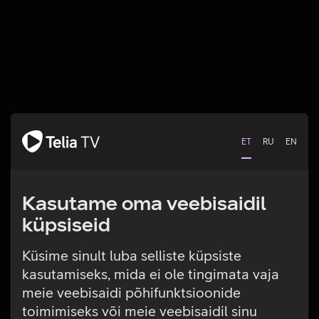
ET
RU
EN
Kasutame oma veebisaidil
küpsiseid
Küsime sinult luba selliste küpsiste
kasutamiseks, mida ei ole tingimata vaja
Tehniline viga
meie veebisaidi põhifunktsioonide
toimimiseks või meie veebisaidil sinu