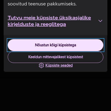
soovitud teenuse pakkumiseks.
Tutvu meie küpsiste üksikasjalike
kirjelduste ja reeglitega
Nõustun kõigi küpsistega
Keeldun mittevajalikest küpsistest
Küpsiste seaded