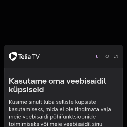
ET
RU
EN
Kasutame oma veebisaidil
küpsiseid
Küsime sinult luba selliste küpsiste
kasutamiseks, mida ei ole tingimata vaja
Tehniline viga
meie veebisaidi põhifunktsioonide
toimimiseks või meie veebisaidil sinu