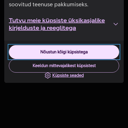
soovitud teenuse pakkumiseks.
Tutvu meie küpsiste üksikasjalike
kirjelduste ja reeglitega
Nõustun kõigi küpsistega
Keeldun mittevajalikest küpsistest
Küpsiste seaded