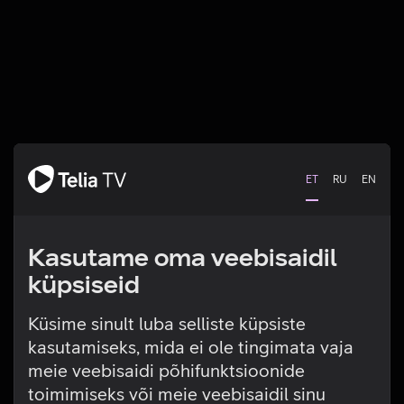
ET
RU
EN
Kasutame oma veebisaidil
küpsiseid
Küsime sinult luba selliste küpsiste
kasutamiseks, mida ei ole tingimata vaja
Tehniline viga
meie veebisaidi põhifunktsioonide
toimimiseks või meie veebisaidil sinu