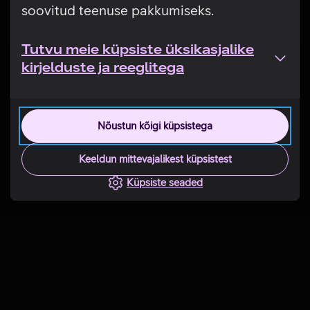
soovitud teenuse pakkumiseks.
Tutvu meie küpsiste üksikasjalike
kirjelduste ja reeglitega
Nõustun kõigi küpsistega
Keeldun mittevajalikest küpsistest
Küpsiste seaded