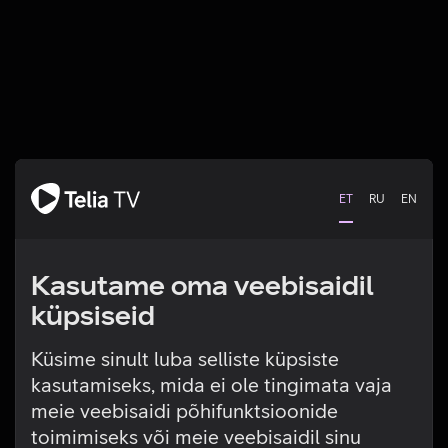
ET
RU
EN
Kasutame oma veebisaidil
küpsiseid
Küsime sinult luba selliste küpsiste
kasutamiseks, mida ei ole tingimata vaja
Tehniline viga
meie veebisaidi põhifunktsioonide
toimimiseks või meie veebisaidil sinu