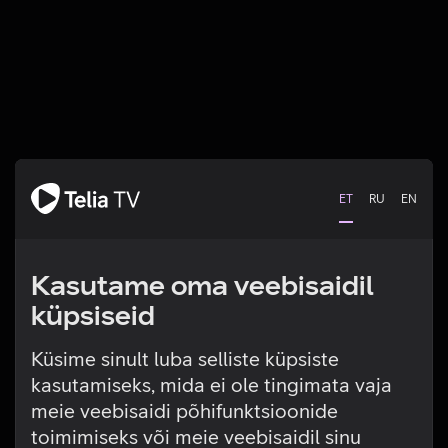
ET
RU
EN
Kasutame oma veebisaidil
küpsiseid
Küsime sinult luba selliste küpsiste
kasutamiseks, mida ei ole tingimata vaja
Tehniline viga
meie veebisaidi põhifunktsioonide
toimimiseks või meie veebisaidil sinu