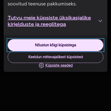
soovitud teenuse pakkumiseks.
Tutvu meie küpsiste üksikasjalike
kirjelduste ja reeglitega
Nõustun kõigi küpsistega
Keeldun mittevajalikest küpsistest
Küpsiste seaded