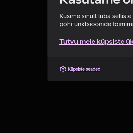
Küsime sinult luba sellist
põhifunktsioonide toimimi
Tutvu meie küpsiste üks
Küpsiste seaded