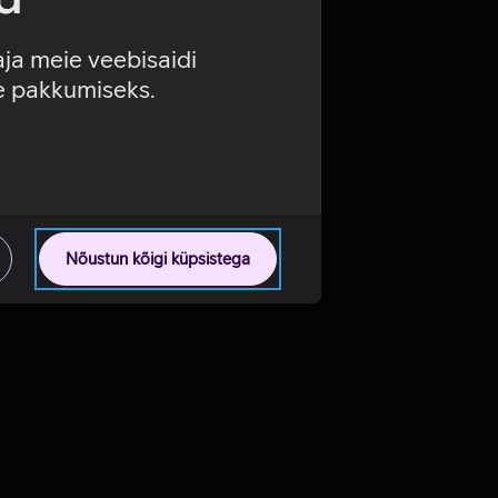
aja meie veebisaidi
se pakkumiseks.
Nõustun kõigi küpsistega