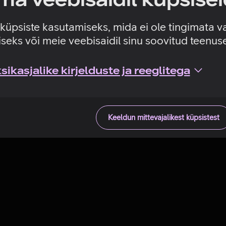
Tehniline viga
e küpsiste kasutamiseks, mida ei ole tingimata v
seks või meie veebisaidil sinu soovitud teenu
ikasjalike kirjelduste ja reeglitega
Keeldun mittevajalikest küpsistest