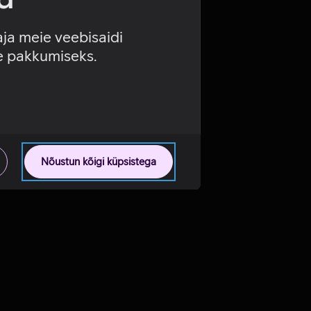
aja meie veebisaidi
se pakkumiseks.
Nõustun kõigi küpsistega