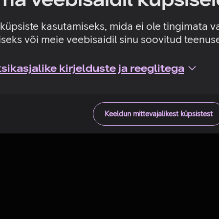
Tehniline viga
e küpsiste kasutamiseks, mida ei ole tingimata v
seks või meie veebisaidil sinu soovitud teenu
ikasjalike kirjelduste ja reeglitega
Keeldun mittevajalikest küpsistest