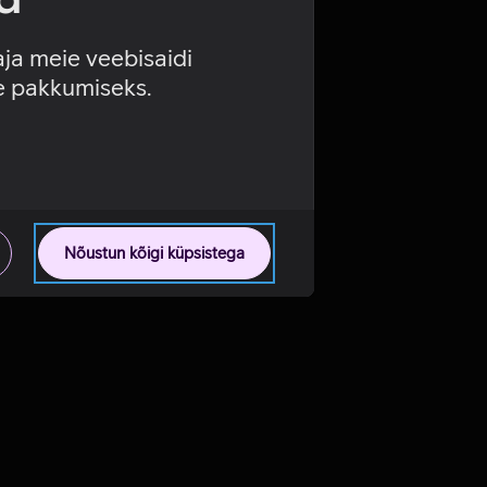
aja meie veebisaidi
se pakkumiseks.
Nõustun kõigi küpsistega