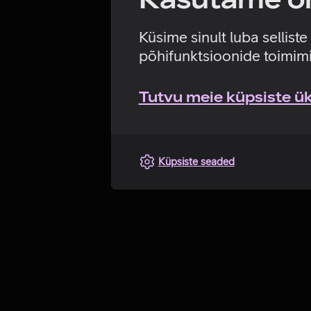
Küsime sinult luba sellist
põhifunktsioonide toimimi
Tutvu meie küpsiste üks
Küpsiste seaded