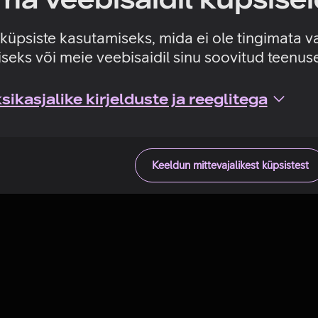
Tehniline viga
e küpsiste kasutamiseks, mida ei ole tingimata v
seks või meie veebisaidil sinu soovitud teenu
ikasjalike kirjelduste ja reeglitega
Keeldun mittevajalikest küpsistest