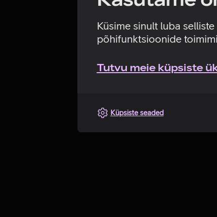
Küsime sinult luba sellist
põhifunktsioonide toimimi
Tutvu meie küpsiste üks
Küpsiste seaded