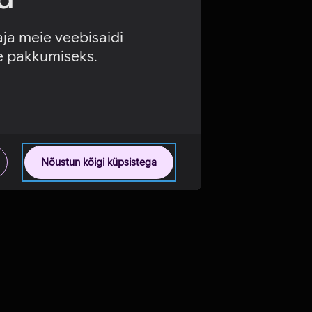
aja meie veebisaidi
se pakkumiseks.
Nõustun kõigi küpsistega