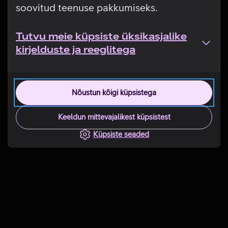
soovitud teenuse pakkumiseks.
Tutvu meie küpsiste üksikasjalike
kirjelduste ja reeglitega
Nõustun kõigi küpsistega
Keeldun mittevajalikest küpsistest
Küpsiste seaded