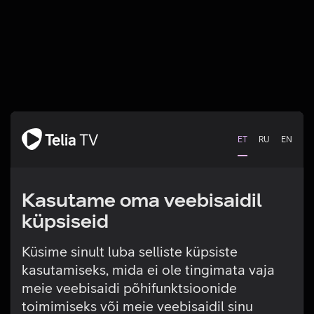
ET
RU
EN
Kasutame oma veebisaidil
küpsiseid
Küsime sinult luba selliste küpsiste
kasutamiseks, mida ei ole tingimata vaja
Tehniline viga
meie veebisaidi põhifunktsioonide
toimimiseks või meie veebisaidil sinu