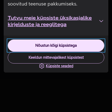
soovitud teenuse pakkumiseks.
Tutvu meie küpsiste üksikasjalike
kirjelduste ja reeglitega
Nõustun kõigi küpsistega
Keeldun mittevajalikest küpsistest
Küpsiste seaded