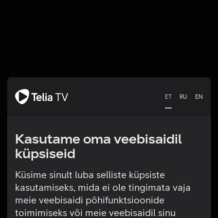
ET
RU
EN
Kasutame oma veebisaidil
küpsiseid
Küsime sinult luba selliste küpsiste
kasutamiseks, mida ei ole tingimata vaja
Tehniline viga
meie veebisaidi põhifunktsioonide
toimimiseks või meie veebisaidil sinu