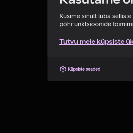
Küsime sinult luba sellist
põhifunktsioonide toimimi
Tutvu meie küpsiste üks
Küpsiste seaded