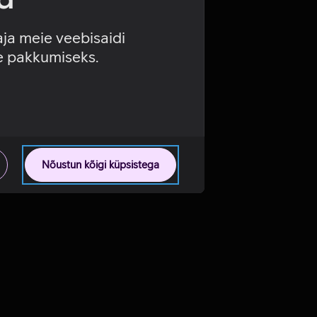
aja meie veebisaidi
se pakkumiseks.
Nõustun kõigi küpsistega