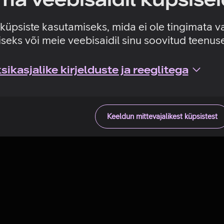
Tehniline viga
e küpsiste kasutamiseks, mida ei ole tingimata v
seks või meie veebisaidil sinu soovitud teenu
ikasjalike kirjelduste ja reeglitega
Keeldun mittevajalikest küpsistest