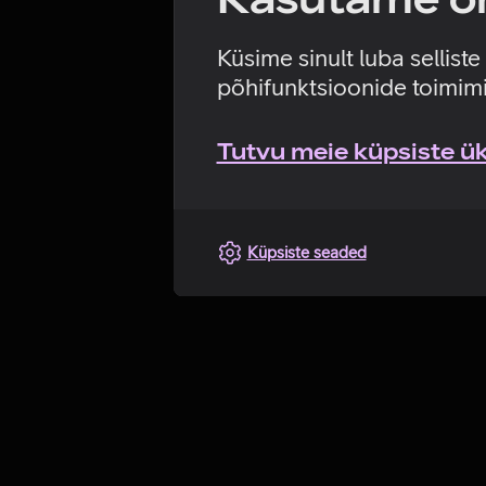
Küsime sinult luba sellist
põhifunktsioonide toimimi
Tutvu meie küpsiste üks
Küpsiste seaded