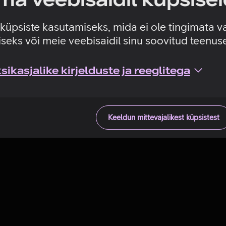
Tehniline viga
e küpsiste kasutamiseks, mida ei ole tingimata v
seks või meie veebisaidil sinu soovitud teenu
ikasjalike kirjelduste ja reeglitega
Keeldun mittevajalikest küpsistest