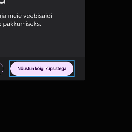
aja meie veebisaidi
se pakkumiseks.
Nõustun kõigi küpsistega