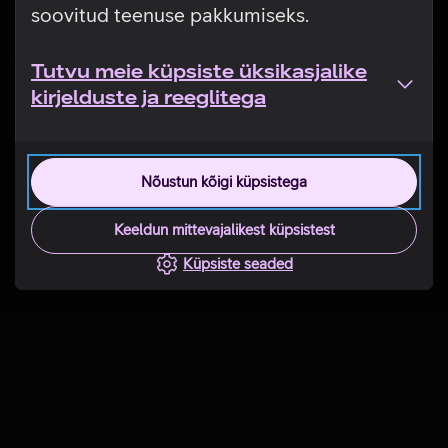
soovitud teenuse pakkumiseks.
Tutvu meie küpsiste üksikasjalike
kirjelduste ja reeglitega
Nõustun kõigi küpsistega
Keeldun mittevajalikest küpsistest
Küpsiste seaded