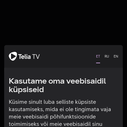
ET
RU
EN
Kasutame oma veebisaidil
küpsiseid
Küsime sinult luba selliste küpsiste
kasutamiseks, mida ei ole tingimata vaja
Tehniline viga
meie veebisaidi põhifunktsioonide
toimimiseks või meie veebisaidil sinu