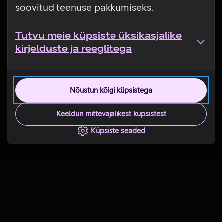
soovitud teenuse pakkumiseks.
Tutvu meie küpsiste üksikasjalike
kirjelduste ja reeglitega
Nõustun kõigi küpsistega
Keeldun mittevajalikest küpsistest
Küpsiste seaded