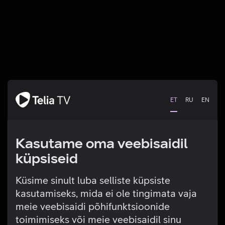
ET
RU
EN
Kasutame oma veebisaidil
küpsiseid
Küsime sinult luba selliste küpsiste
kasutamiseks, mida ei ole tingimata vaja
Tehniline viga
meie veebisaidi põhifunktsioonide
toimimiseks või meie veebisaidil sinu