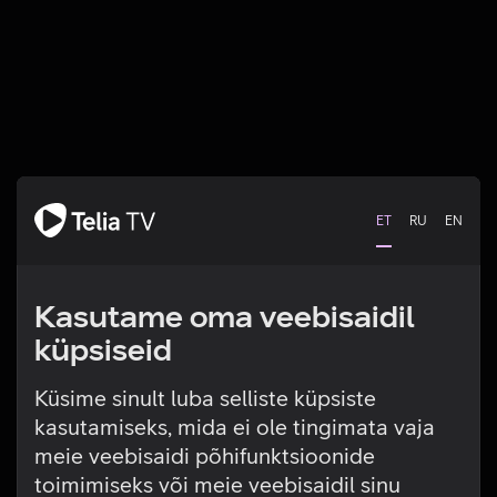
ET
RU
EN
Kasutame oma veebisaidil
küpsiseid
Küsime sinult luba selliste küpsiste
kasutamiseks, mida ei ole tingimata vaja
Tehniline viga
meie veebisaidi põhifunktsioonide
toimimiseks või meie veebisaidil sinu