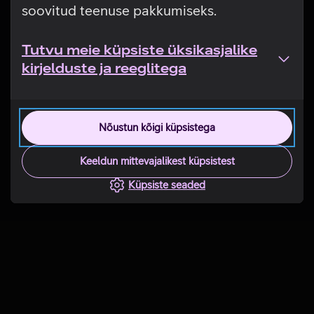
soovitud teenuse pakkumiseks.
Tutvu meie küpsiste üksikasjalike
kirjelduste ja reeglitega
Nõustun kõigi küpsistega
Keeldun mittevajalikest küpsistest
Küpsiste seaded