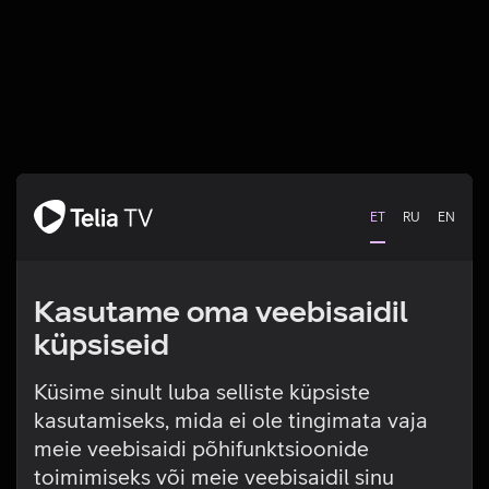
ET
RU
EN
Kasutame oma veebisaidil
küpsiseid
Küsime sinult luba selliste küpsiste
kasutamiseks, mida ei ole tingimata vaja
Tehniline viga
meie veebisaidi põhifunktsioonide
toimimiseks või meie veebisaidil sinu