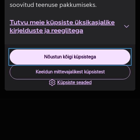
soovitud teenuse pakkumiseks.
Tutvu meie küpsiste üksikasjalike
kirjelduste ja reeglitega
Nõustun kõigi küpsistega
Keeldun mittevajalikest küpsistest
Küpsiste seaded