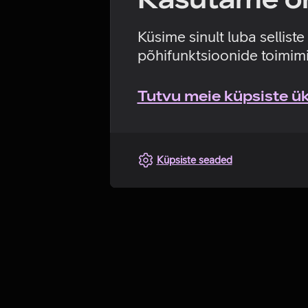
Küsime sinult luba sellist
põhifunktsioonide toimimi
Tutvu meie küpsiste üks
Küpsiste seaded