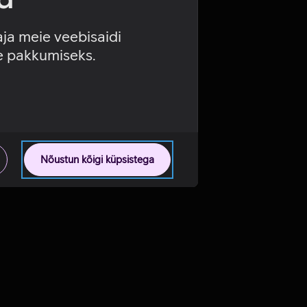
aja meie veebisaidi
se pakkumiseks.
Nõustun kõigi küpsistega