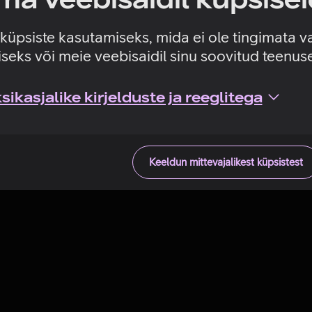
Tehniline viga
e küpsiste kasutamiseks, mida ei ole tingimata v
seks või meie veebisaidil sinu soovitud teenu
ikasjalike kirjelduste ja reeglitega
Keeldun mittevajalikest küpsistest