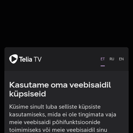
ET
RU
EN
Kasutame oma veebisaidil
küpsiseid
Küsime sinult luba selliste küpsiste
kasutamiseks, mida ei ole tingimata vaja
Tehniline viga
meie veebisaidi põhifunktsioonide
toimimiseks või meie veebisaidil sinu