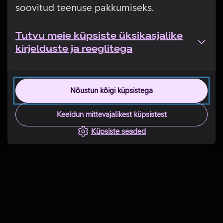
soovitud teenuse pakkumiseks.
Tutvu meie küpsiste üksikasjalike
kirjelduste ja reeglitega
Nõustun kõigi küpsistega
Keeldun mittevajalikest küpsistest
Küpsiste seaded