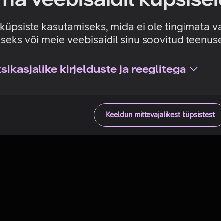
Tehniline viga
e küpsiste kasutamiseks, mida ei ole tingimata v
seks või meie veebisaidil sinu soovitud teenu
ikasjalike kirjelduste ja reeglitega
Keeldun mittevajalikest küpsistest