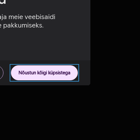
aja meie veebisaidi
se pakkumiseks.
Nõustun kõigi küpsistega