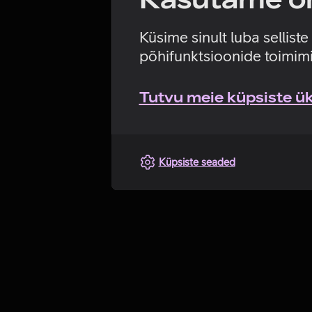
Küsime sinult luba sellist
põhifunktsioonide toimimi
Tutvu meie küpsiste üks
Küpsiste seaded