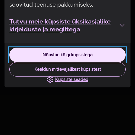
soovitud teenuse pakkumiseks.
Tutvu meie küpsiste üksikasjalike
kirjelduste ja reeglitega
Nõustun kõigi küpsistega
Keeldun mittevajalikest küpsistest
Küpsiste seaded