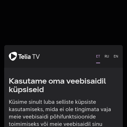
ET
RU
EN
Kasutame oma veebisaidil
küpsiseid
Küsime sinult luba selliste küpsiste
kasutamiseks, mida ei ole tingimata vaja
Tehniline viga
meie veebisaidi põhifunktsioonide
toimimiseks või meie veebisaidil sinu