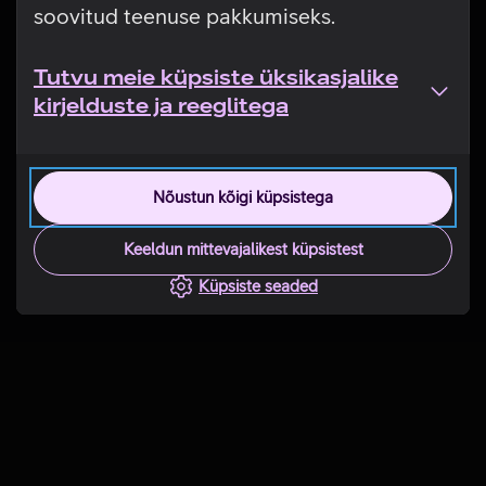
soovitud teenuse pakkumiseks.
Tutvu meie küpsiste üksikasjalike
kirjelduste ja reeglitega
Nõustun kõigi küpsistega
Keeldun mittevajalikest küpsistest
Küpsiste seaded