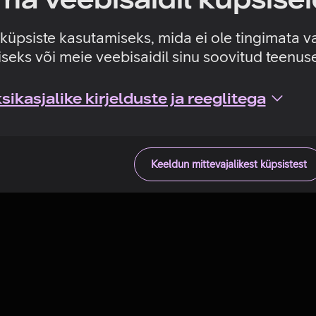
Tehniline viga
e küpsiste kasutamiseks, mida ei ole tingimata v
seks või meie veebisaidil sinu soovitud teenu
ikasjalike kirjelduste ja reeglitega
Keeldun mittevajalikest küpsistest