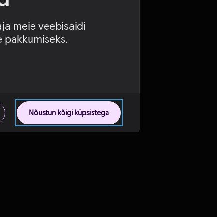
aja meie veebisaidi
se pakkumiseks.
Nõustun kõigi küpsistega