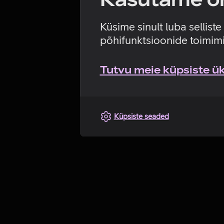
Küsime sinult luba sellist
põhifunktsioonide toimimi
Tutvu meie küpsiste üks
Küpsiste seaded