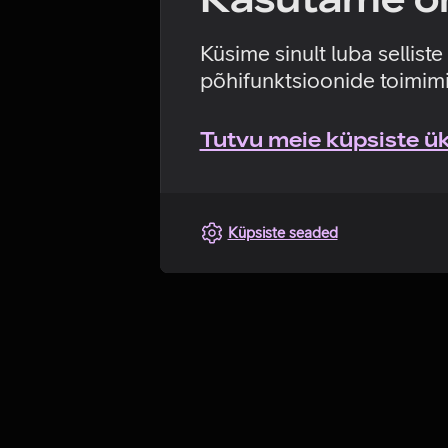
Küsime sinult luba sellist
põhifunktsioonide toimimi
Tutvu meie küpsiste üks
Küpsiste seaded