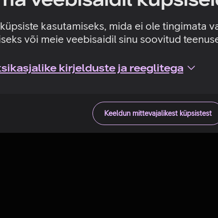
Tehniline viga
e küpsiste kasutamiseks, mida ei ole tingimata v
seks või meie veebisaidil sinu soovitud teenu
ikasjalike kirjelduste ja reeglitega
Keeldun mittevajalikest küpsistest