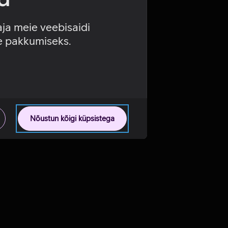
aja meie veebisaidi
se pakkumiseks.
Nõustun kõigi küpsistega