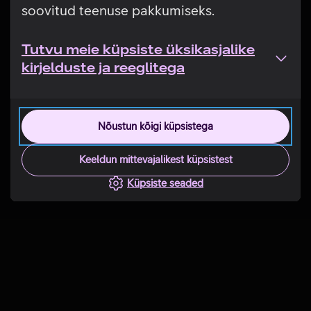
soovitud teenuse pakkumiseks.
Tutvu meie küpsiste üksikasjalike
kirjelduste ja reeglitega
Nõustun kõigi küpsistega
Keeldun mittevajalikest küpsistest
Küpsiste seaded