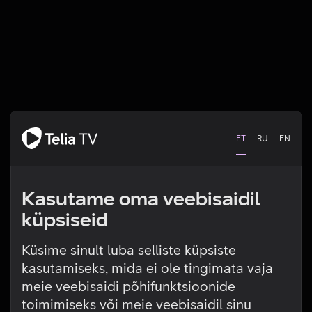
ET
RU
EN
Kasutame oma veebisaidil
küpsiseid
Küsime sinult luba selliste küpsiste
kasutamiseks, mida ei ole tingimata vaja
Tehniline viga
meie veebisaidi põhifunktsioonide
toimimiseks või meie veebisaidil sinu