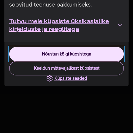
soovitud teenuse pakkumiseks.
Tutvu meie küpsiste üksikasjalike
kirjelduste ja reeglitega
Nõustun kõigi küpsistega
Keeldun mittevajalikest küpsistest
Küpsiste seaded