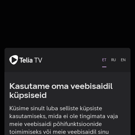
ET
RU
EN
Kasutame oma veebisaidil
küpsiseid
Küsime sinult luba selliste küpsiste
kasutamiseks, mida ei ole tingimata vaja
Tehniline viga
meie veebisaidi põhifunktsioonide
toimimiseks või meie veebisaidil sinu