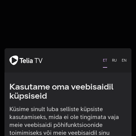
ET
RU
EN
Kasutame oma veebisaidil
küpsiseid
Küsime sinult luba selliste küpsiste
kasutamiseks, mida ei ole tingimata vaja
Tehniline viga
meie veebisaidi põhifunktsioonide
toimimiseks või meie veebisaidil sinu