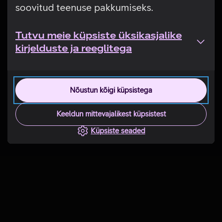
soovitud teenuse pakkumiseks.
Tutvu meie küpsiste üksikasjalike
kirjelduste ja reeglitega
Nõustun kõigi küpsistega
Keeldun mittevajalikest küpsistest
Küpsiste seaded