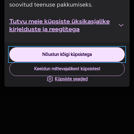
soovitud teenuse pakkumiseks.
Tutvu meie küpsiste üksikasjalike
kirjelduste ja reeglitega
Nõustun kõigi küpsistega
Keeldun mittevajalikest küpsistest
Küpsiste seaded