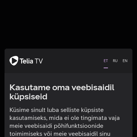
ET
RU
EN
Kasutame oma veebisaidil
küpsiseid
Küsime sinult luba selliste küpsiste
kasutamiseks, mida ei ole tingimata vaja
Tehniline viga
meie veebisaidi põhifunktsioonide
toimimiseks või meie veebisaidil sinu