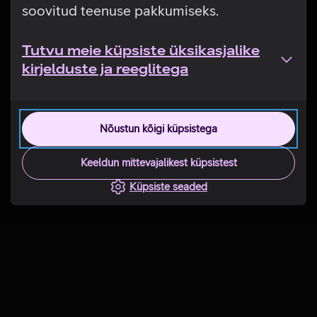
soovitud teenuse pakkumiseks.
Tutvu meie küpsiste üksikasjalike
kirjelduste ja reeglitega
Nõustun kõigi küpsistega
Keeldun mittevajalikest küpsistest
Küpsiste seaded