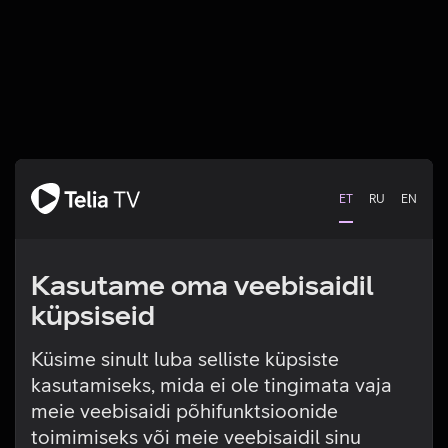
ET
RU
EN
Kasutame oma veebisaidil
küpsiseid
Küsime sinult luba selliste küpsiste
kasutamiseks, mida ei ole tingimata vaja
Tehniline viga
meie veebisaidi põhifunktsioonide
toimimiseks või meie veebisaidil sinu