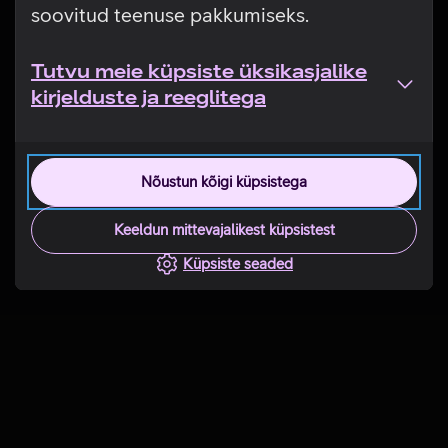
soovitud teenuse pakkumiseks.
Tutvu meie küpsiste üksikasjalike
kirjelduste ja reeglitega
Nõustun kõigi küpsistega
Keeldun mittevajalikest küpsistest
Küpsiste seaded