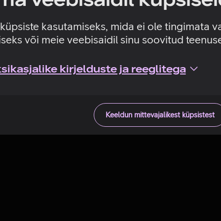
Tehniline viga
e küpsiste kasutamiseks, mida ei ole tingimata v
seks või meie veebisaidil sinu soovitud teenu
ikasjalike kirjelduste ja reeglitega
Keeldun mittevajalikest küpsistest