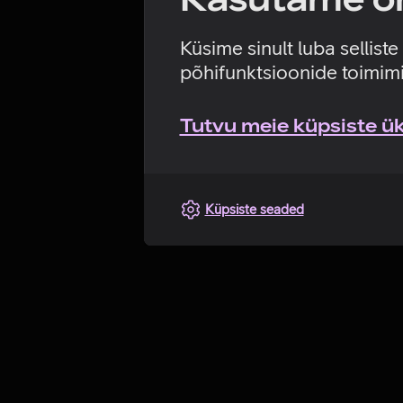
Küsime sinult luba sellist
põhifunktsioonide toimimi
Tutvu meie küpsiste üks
Küpsiste seaded