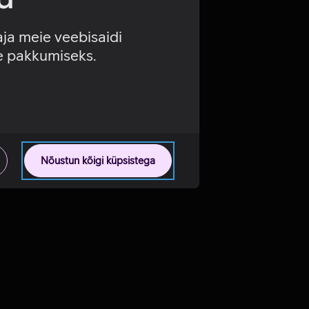
aja meie veebisaidi
se pakkumiseks.
Nõustun kõigi küpsistega