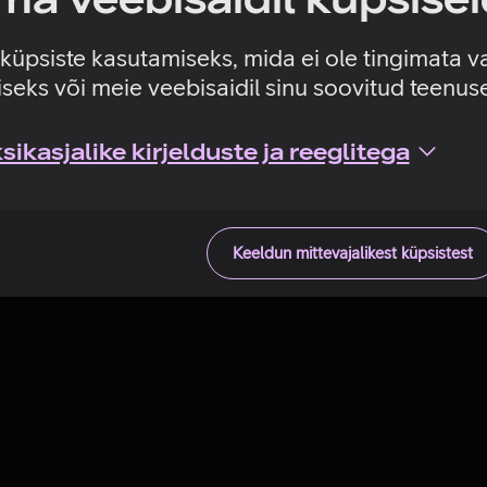
Tehniline viga
e küpsiste kasutamiseks, mida ei ole tingimata v
seks või meie veebisaidil sinu soovitud teenu
ikasjalike kirjelduste ja reeglitega
Keeldun mittevajalikest küpsistest