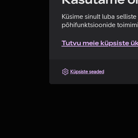
Küsime sinult luba sellist
põhifunktsioonide toimimi
Tutvu meie küpsiste üks
Küpsiste seaded