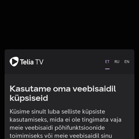
ET
RU
EN
Kasutame oma veebisaidil
küpsiseid
Küsime sinult luba selliste küpsiste
kasutamiseks, mida ei ole tingimata vaja
Tehniline viga
meie veebisaidi põhifunktsioonide
toimimiseks või meie veebisaidil sinu