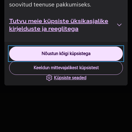
soovitud teenuse pakkumiseks.
Tutvu meie küpsiste üksikasjalike
kirjelduste ja reeglitega
Nõustun kõigi küpsistega
Keeldun mittevajalikest küpsistest
Küpsiste seaded