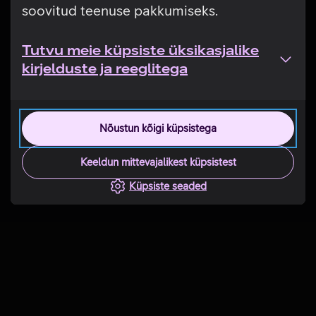
soovitud teenuse pakkumiseks.
Tutvu meie küpsiste üksikasjalike
kirjelduste ja reeglitega
Nõustun kõigi küpsistega
Keeldun mittevajalikest küpsistest
Küpsiste seaded