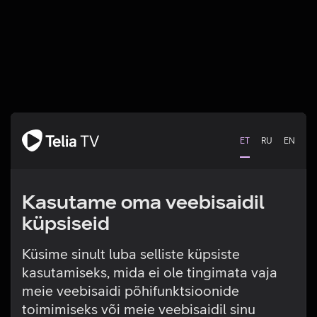
ET
RU
EN
Kasutame oma veebisaidil
küpsiseid
Küsime sinult luba selliste küpsiste
kasutamiseks, mida ei ole tingimata vaja
Tehniline viga
meie veebisaidi põhifunktsioonide
toimimiseks või meie veebisaidil sinu